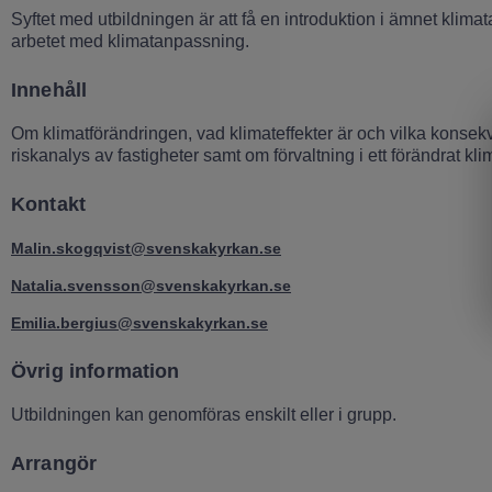
Syftet med utbildningen är att få en introduktion i ämnet klimata
arbetet med klimatanpassning.
Innehåll
Om klimatförändringen, vad klimateffekter är och vilka kons
riskanalys av fastigheter samt om förvaltning i ett förändrat k
Kontakt
Malin.skogqvist@svenskakyrkan.se
Natalia.svensson@svenskakyrkan.se
Emilia.bergius@svenskakyrkan.se
Övrig information
Utbildningen kan genomföras enskilt eller i grupp.
Arrangör