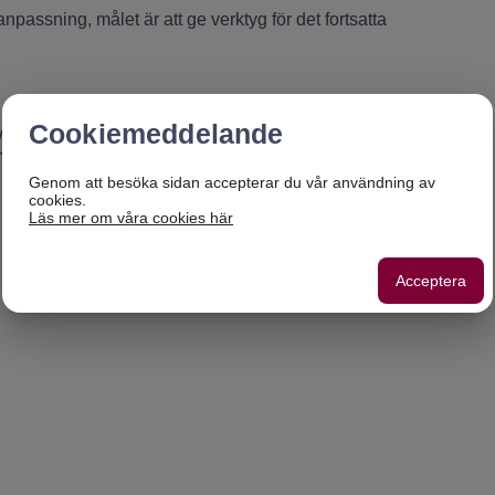
npassning, målet är att ge verktyg för det fortsatta
Cookiemeddelande
ekvenser de kan ha, hur man kan genomföra en
limat och vikten av samverkan.
Genom att besöka sidan accepterar du vår användning av
cookies.
Läs mer om våra cookies här
Acceptera